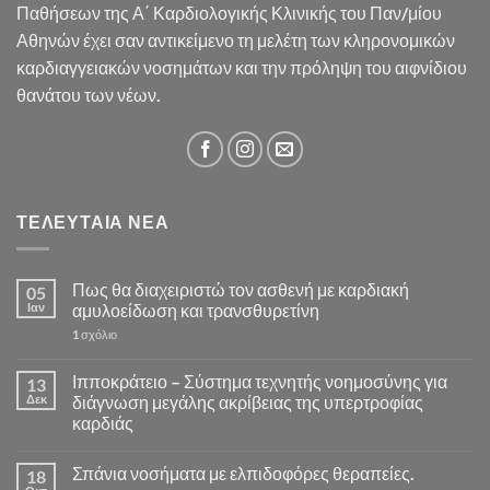
Παθήσεων της Α΄ Καρδιολογικής Κλινικής του Παν/μίου
Αθηνών έχει σαν αντικείμενο τη μελέτη των κληρονομικών
καρδιαγγειακών νοσημάτων και την πρόληψη του αιφνίδιου
θανάτου των νέων.
ΤΕΛΕΥΤΑΊΑ ΝΈΑ
Πως θα διαχειριστώ τον ασθενή με καρδιακή
05
Ιαν
αμυλοείδωση και τρανσθυρετίνη
στο
1 σχόλιο
Πως
θα
διαχειριστώ
Ιπποκράτειο – Σύστημα τεχνητής νοημοσύνης για
13
τον
Δεκ
διάγνωση μεγάλης ακρίβειας της υπερτροφίας
ασθενή
με
καρδιάς
καρδιακή
Δεν
αμυλοείδωση
υπάρχουν
και
Σπάνια νοσήματα με ελπιδοφόρες θεραπείες.
18
σχόλια
τρανσθυρετίνη
στο